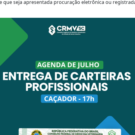
sde que seja apresentada procuração eletrônica ou registrad