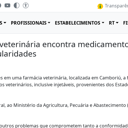
Transparên
S
PROFISSIONAIS
ESTABELECIMENTOS
RT
F
 veterinária encontra medicamentos
ularidades
s em uma farmácia veterinária, localizada em Camboriú, a f
 veterinários, inclusive injetáveis, provenientes dos Esta
al, ao Ministério da Agricultura, Pecuária e Abasteciment
u outros problemas que comprometem tanto a conformidade 